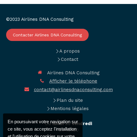
©2023 Airlines DNA Consulting
Contacter Airlines DNA Consulting
A propos
Contact
Airlines DNA Consulting
Afficher le téléphone
contact@airlinesdnaconsulting.com
Plan du site
Mentions légales
En poursuivant votre navigation sur
Du
lundi
au
vendredi
ce site, vous acceptez l'installation
9h-19h30
et l'utilisation de cookies sur votre