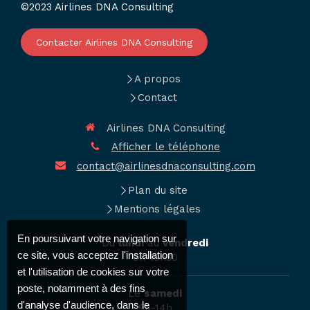
©2023 Airlines DNA Consulting
Contacter Airlines DNA Consulting
A propos
Contact
Airlines DNA Consulting
Afficher le téléphone
contact@airlinesdnaconsulting.com
Plan du site
Mentions légales
En poursuivant votre navigation sur
Du
lundi
au
vendredi
ce site, vous acceptez l'installation
9h-19h30
et l'utilisation de cookies sur votre
poste, notamment à des fins
Le
samedi
d'analyse d'audience, dans le
9h-14h