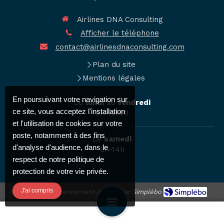
Airlines DNA Consulting
Afficher le téléphone
contact@airlinesdnaconsulting.com
Plan du site
Mentions légales
En poursuivant votre navigation sur
Du
lundi
au
vendredi
ce site, vous acceptez l'installation
9h-19h30
et l'utilisation de cookies sur votre
poste, notamment à des fins
Le
samedi
d'analyse d'audience, dans le
9h-14h
respect de notre politique de
protection de votre vie privée.
J'ai compris
Création et référencement du site par Simplébo