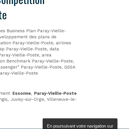
te
s Business Plan Paray-Vieille-
veloppement des plans de
tion Paray-Vieille-Poste
,
airlines
ip Paray-Vieille-Poste
,
data
Paray-Vieille-Poste
,
area
on Benchmark Paray-Vieille-Poste
,
ssenger" Paray-Vieille-Poste
,
GSSA
aray-Vieille-Poste
ement
Essonne
,
Paray-Vieille-Poste
ngis, Juvisy-sur-Orge, Villeneuve-le-
En poursuivant votre navigation sur