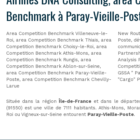
Benchmark à Paray-Vieille-Pos
Area Competition Benchmark Villeneuve-le-
New Route
Roi
,
area Competition Benchmark Thiais
,
area
Poste
,
dé
Competition Benchmark Choisy-le-Roi
,
area
communica
Competition Benchmark Athis-Mons
,
area
Partnersh
Competition Benchmark Rungis
,
area
Analysis 
Competition Benchmark Ablon-sur-Seine
,
Competiti
area Competition Benchmark Paray-Vieille-
GSSA " Pa
Poste
,
area Competition Benchmark Chevilly-
"Cargo" P
Larue
Située dans la région
Île-de-France
et dans le départ
(91550) est une ville de 7111 habitants. Athis-Mons, Mora
Roi ou Vigneux-sur-Seine entourent
Paray-Vieille-Poste
.