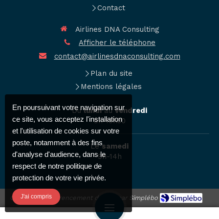
Contact
Airlines DNA Consulting
Afficher le téléphone
contact@airlinesdnaconsulting.com
Plan du site
Mentions légales
En poursuivant votre navigation sur
Du
lundi
au
vendredi
ce site, vous acceptez l'installation
9h-19h30
et l'utilisation de cookies sur votre
poste, notamment à des fins
Le
samedi
d'analyse d'audience, dans le
9h-14h
respect de notre politique de
protection de votre vie privée.
J'ai compris
Création et référencement du site par Simplébo